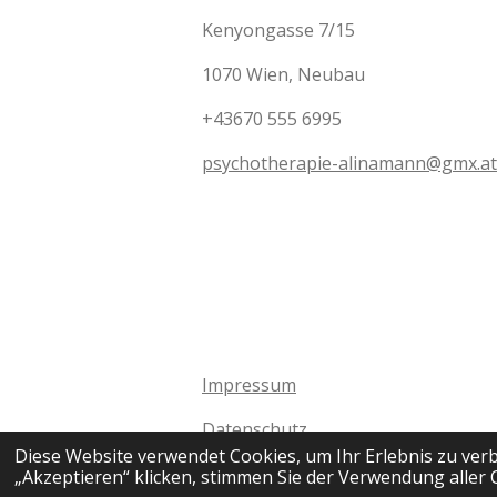
n
n
n
Kenyongasse 7/15
1070 Wien, Neubau
+43670 555 6995
psychotherapie-alinamann@gmx.at
Impressum
Datenschutz
Diese Website verwendet Cookies, um Ihr Erlebnis zu ve
© 2023 Psychotherapie Alina Mann
„Akzeptieren“ klicken, stimmen Sie der Verwendung aller 