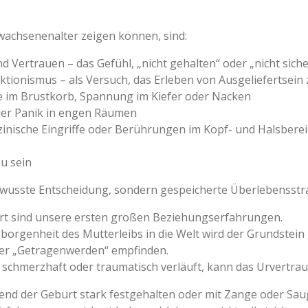
rwachsenenalter zeigen können, sind:
 Vertrauen – das Gefühl, „nicht gehalten“ oder „nicht siche
ktionismus – als Versuch, das Erleben von Ausgeliefertsein
 im Brustkorb, Spannung im Kiefer oder Nacken
oder Panik in engen Räumen
zinische Eingriffe oder Berührungen im Kopf- und Halsbere
zu sein
ewusste Entscheidung, sondern gespeicherte Überlebensstra
rt sind unsere ersten großen Beziehungserfahrungen.
orgenheit des Mutterleibs in die Welt wird der Grundstein g
oder „Getragenwerden“ empfinden.
schmerzhaft oder traumatisch verläuft, kann das Urvertrau
hrend der Geburt stark festgehalten oder mit Zange oder S