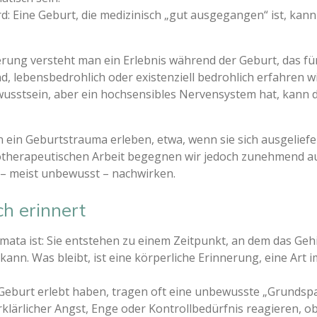
d: Eine Geburt, die medizinisch „gut ausgegangen“ ist, kan
rung versteht man ein Erlebnis während der Geburt, das fü
, lebensbedrohlich oder existenziell bedrohlich erfahren wi
wusstsein, aber ein hochsensibles Nervensystem hat, kann 
 ein Geburtstrauma erleben, etwa, wenn sie sich ausgelief
hotherapeutischen Arbeit begegnen wir jedoch zunehmend a
– meist unbewusst – nachwirken.
h erinnert
ta ist: Sie entstehen zu einem Zeitpunkt, an dem das Gehi
nn. Was bleibt, ist eine körperliche Erinnerung, eine Art i
Geburt erlebt haben, tragen oft eine unbewusste „Grundspa
klärlicher Angst, Enge oder Kontrollbedürfnis reagieren, ob