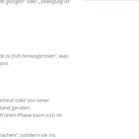
rde gezogen“
oder
„Bewegung ist
de zu früh herausgerissen“
, was
ann.
etreut oder von einer
tand geraten.
 frühen Phase kann sich im
.
achen“, sondern sie ins