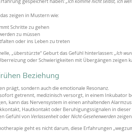
Erfahrung gespeichert haben:
„Ich komme nicht selbst, ich we
das zeigen in Mustern wie:
immt Schritte zu gehen
 werden zu müssen
falten oder ins Leben zu treten
lle, „überstürzte“ Geburt das Gefühl hinterlassen:
„Ich wur
 Überreizung oder Schwierigkeiten mit Übergängen zeigen k
frühen Beziehung
ben prägt, sondern auch die emotionale Resonanz.
sofort getrennt, medizinisch versorgt, in einem Inkubator b
en, kann das Nervensystem in einen anhaltenden Alarmzus
ckkontakt, Hautkontakt oder Beruhigungssignalen in dieser
fen Gefühl von
Verlassenheit
oder
Nicht-Gesehenwerden
zeigen
hotherapie geht es nicht darum, diese Erfahrungen „wegzum