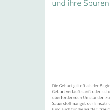
und ihre Spure
Die Geburt gilt oft als der Be
Geburt verläuft sanft oder sic
überfordernden Umständen zur 
Sauerstoffmangel, der Einsatz 
(und auch für die Mutter) traum