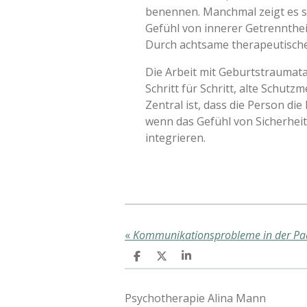
benennen. Manchmal zeigt es 
Gefühl von innerer Getrennthei
Durch achtsame therapeutische
Die Arbeit mit Geburtstraumata
Schritt für Schritt, alte Schut
Zentral ist, dass die Person di
wenn das Gefühl von Sicherheit
integrieren.
«
Kommunikationsprobleme in der Pa
T
T
T
e
e
e
i
i
i
l
l
l
Psychotherapie Alina Mann
e
e
e